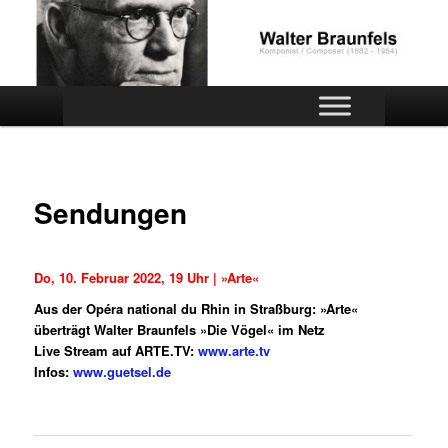
Zum
Official website
Inhalt
wechseln
Walter Braunfels
Hauptmenü
Sendungen
Do, 10. Februar 2022, 19 Uhr | »Arte«
Aus der Opéra national du Rhin in Straßburg: »Arte«
überträgt Walter Braunfels »Die Vögel« im Netz
Live Stream auf ARTE.TV:
www.arte.tv
Infos:
www.guetsel.de