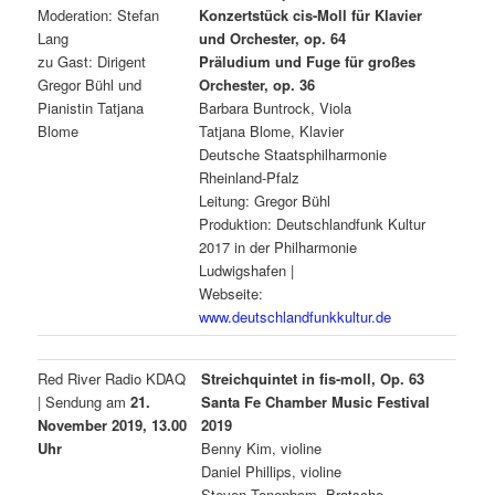
Moderation: Stefan
Konzertstück cis-Moll für Klavier
Lang
und Orchester, op. 64
zu Gast: Dirigent
Präludium und Fuge für großes
Gregor Bühl und
Orchester, op. 36
Pianistin Tatjana
Barbara Buntrock, Viola
Blome
Tatjana Blome, Klavier
Deutsche Staatsphilharmonie
Rheinland-Pfalz
Leitung: Gregor Bühl
Produktion: Deutschlandfunk Kultur
2017 in der Philharmonie
Ludwigshafen |
Webseite:
www.deutschlandfunkkultur.de
Red River Radio KDAQ
Streichquintet in fis-moll, Op. 63
| Sendung am
21.
Santa Fe Chamber Music Festival
November 2019, 13.00
2019
Uhr
Benny Kim, violine
Daniel Phillips, violine
Steven Tenenbom, Bratsche