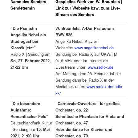
Name des Senders |
Gespieltes Werk von W. Braunfels |
Sendetermin
Link zur Webseite bzw. zum Live-
Stream des Senders
“Die Pianistin
W. Braunfels: A-Dur Präludium
Angelika Nebel als
BWV 536
Studiogast bei
Angelika Nebel, Klavier
Klass!k jetzt”
Webseite:
www.angelikanebel.de
Radio X | Sendung am
Sendung bei Radio X auf UKW/FM
So, 27. Februar 2022,
91,8 MHz oder im Internet als
21-22 Uhr
Livestream unter:
www.radiox.de
Am Montag, dem 28. Februar, ist die
Sendung dann bei Radio X in der
Mediathek unter:
www.radiox.de/radio-
x-7
“Die besondere
“Carnevals-Ouvertüre” für großes
Aufnahme:
Orchester, op. 22
Romantischer Fels”
Schottische Phantasie für Viola und
Deutschlandfunk Kultur
Orchester, op. 47
| Sendung am
15. Mai
Hebridentänze für Klavier und
2021, 21:00 Uhr
Orchester, op. 70