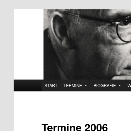
Zum
Official website
Inhalt
wechseln
Walter Braunfels
Hauptmenü
START
TERMINE
BIOGRAFIE
W
Termine 2006