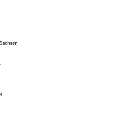
n Sachsen
r
 4