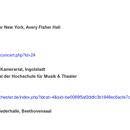
er New York, Avery Fisher Hall
/concert.php?id=24
 Kamerariat, Ingolstadt
aal der Hochschule für Musik & Theater
chester.de/index.php?idcat=4&sid=be0089f5af2ddfc3b1848ec6acfe7
Liederhalle, Beethovensaal