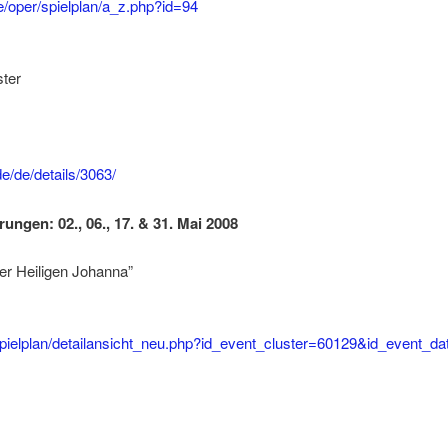
de/oper/spielplan/a_z.php?id=94
ster
de/de/details/3063/
ungen: 02., 06., 17. & 31. Mai 2008
r Heiligen Johanna”
spielplan/detailansicht_neu.php?id_event_cluster=60129&id_event_