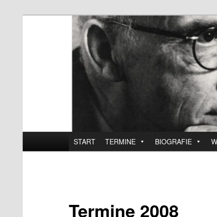
Zum
Official website
Inhalt
wechseln
Walter Braunfels
Hauptmenü
START
TERMINE
BIOGRAFIE
W
Termine 2008