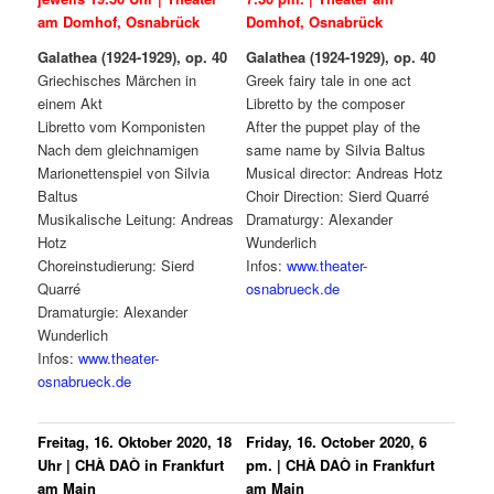
am Domhof, Osnabrück
Domhof, Osnabrück
Galathea (1924-1929), op. 40
Galathea (1924-1929), op. 40
Griechisches Märchen in
Greek fairy tale in one act
einem Akt
Libretto by the composer
Libretto vom Komponisten
After the puppet play of the
Nach dem gleichnamigen
same name by Silvia Baltus
Marionettenspiel von Silvia
Musical director: Andreas Hotz
Baltus
Choir Direction: Sierd Quarré
Musikalische Leitung: Andreas
Dramaturgy: Alexander
Hotz
Wunderlich
Choreinstudierung: Sierd
Infos:
www.theater-
Quarré
osnabrueck.de
Dramaturgie: Alexander
Wunderlich
Infos:
www.theater-
osnabrueck.de
Freitag, 16. Oktober 2020, 18
Friday, 16. October 2020, 6
Uhr | CHÀ DAÒ in Frankfurt
pm. | CHÀ DAÒ in Frankfurt
am Main
am Main