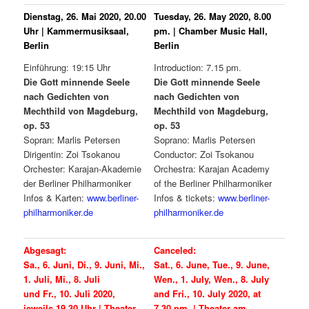
Dienstag, 26. Mai 2020, 20.00
Tuesday, 26. May 2020, 8.00
Uhr | Kammermusiksaal,
pm. | Chamber Music Hall,
Berlin
Berlin
Einführung: 19:15 Uhr
Introduction: 7.15 pm.
Die Gott minnende Seele
Die Gott minnende Seele
nach Gedichten von
nach Gedichten von
Mechthild von Magdeburg,
Mechthild von Magdeburg,
op. 53
op. 53
Sopran: Marlis Petersen
Soprano: Marlis Petersen
Dirigentin: Zoi Tsokanou
Conductor: Zoi Tsokanou
Orchester: Karajan-Akademie
Orchestra: Karajan Academy
der Berliner Philharmoniker
of the Berliner Philharmoniker
Infos & Karten:
www.berliner-
Infos & tickets:
www.berliner-
philharmoniker.de
philharmoniker.de
Abgesagt:
Canceled:
Sa., 6. Juni, Di., 9. Juni, Mi.,
Sat., 6. June, Tue., 9. June,
1. Juli, Mi., 8. Juli
Wen., 1. July, Wen., 8. July
und Fr., 10. Juli 2020,
and Fri., 10. July 2020, at
jeweils 19.30 Uhr | Theater
7.30 pm. | Theater am