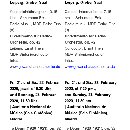
Leipzig, Großer Saal
Leipzig, Großer Saal
Konzerteinführung um 19.15
Concert introduction at 7.15
Uhr – Schumann-Eck
pm. – Schumann-Eck
Radio-Musik, MDR Reihe Eins
Radio-Musik, MDR Reihe Eins
(3)
(3)
Divertimento für Radio-
Divertimento for Radio-
Orchester, op. 42
Orchestra, op. 42
Leitung: Ernst Theis
Conductor: Ernst Theis
MDR Sinfonieorchester
MDR Sinfonieorchester
Infos:
Infos:
www.gewandhausorchester.de
www.gewandhausorchester.de
Fr., 21. und Sa., 22. Februar
Fr., 21. und Sa., 22. February
2020, jeweils 19.30 Uhr,
2020, at 7.30 pm.,
und Sonntag, 23. Februar
and Sunday, 23. February
2020, 11.30 Uhr
2020, 11.30 am.
| Auditorio Nacional de
| Auditorio Nacional de
Música (Sala Sinfónica),
Música (Sala Sinfónica),
Madrid
Madrid
Te Deum (1920–1921), op. 32
Te Deum (1920–1921), op. 32