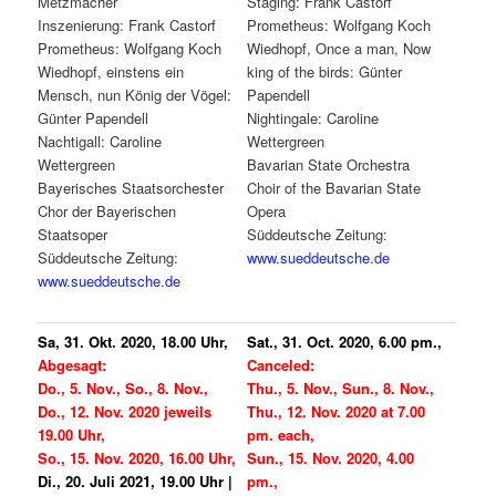
Metzmacher
Staging: Frank Castorf
Inszenierung: Frank Castorf
Prometheus: Wolfgang Koch
Prometheus: Wolfgang Koch
Wiedhopf, Once a man, Now
Wiedhopf, einstens ein
king of the birds: Günter
Mensch, nun König der Vögel:
Papendell
Günter Papendell
Nightingale: Caroline
Nachtigall: Caroline
Wettergreen
Wettergreen
Bavarian State Orchestra
Bayerisches Staatsorchester
Choir of the Bavarian State
Chor der Bayerischen
Opera
Staatsoper
Süddeutsche Zeitung:
Süddeutsche Zeitung:
www.sueddeutsche.de
www.sueddeutsche.de
Sa, 31. Okt. 2020, 18.00 Uhr,
Sat., 31. Oct. 2020, 6.00 pm.,
Abgesagt:
Canceled:
Do., 5. Nov., So., 8. Nov.,
Thu., 5. Nov., Sun., 8. Nov.,
Do., 12. Nov. 2020 jeweils
Thu., 12. Nov. 2020 at 7.00
19.00 Uhr,
pm. each,
So., 15. Nov. 2020, 16.00 Uhr,
Sun., 15. Nov. 2020, 4.00
Di., 20. Juli 2021, 19.00 Uhr |
pm.,