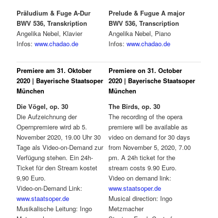
Präludium & Fuge A-Dur
Prelude & Fugue A major
BWV 536, Transkription
BWV 536, Transcription
Angelika Nebel, Klavier
Angelika Nebel, Piano
Infos:
www.chadao.de
Infos:
www.chadao.de
Premiere am 31. Oktober
Premiere on 31. October
2020 | Bayerische Staatsoper
2020 | Bayerische Staatsoper
München
München
Die Vögel, op. 30
The Birds, op. 30
Die Aufzeichnung der
The recording of the opera
Opernpremiere wird ab 5.
premiere will be available as
November 2020, 19.00 Uhr 30
video on demand for 30 days
Tage als Video-on-Demand zur
from November 5, 2020, 7.00
Verfügung stehen. Ein 24h-
pm. A 24h ticket for the
Ticket für den Stream kostet
stream costs 9.90 Euro.
9,90 Euro.
Video on demand link:
Video-on-Demand Link:
www.staatsoper.de
www.staatsoper.de
Musical direction: Ingo
Musikalische Leitung: Ingo
Metzmacher